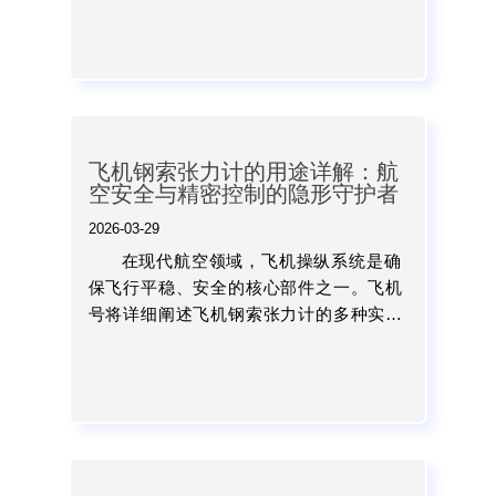
测试仪行业开拓外贸市场、实现精准营销
的利器。...
飞机钢索张力计的用途详解：航
空安全与精密控制的隐形守护者
2026-03-29
在现代航空领域，飞机操纵系统是确
保飞行平稳、安全的核心部件之一。飞机
号将详细阐述飞机钢索张力计的多种实际
用途，涵盖从生产线到日常航线运营的多
个场景，揭示它如何在看似平凡的测量中
守护每一次飞行安全。...