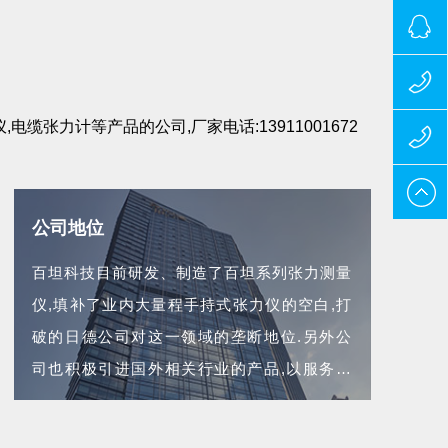
323314
缆张力计等产品的公司,厂家电话:13911001672
139110
024-
公司地位
247544
百坦科技目前研发、制造了百坦系列张力测量
仪,填补了业内大量程手持式张力仪的空白,打
破的日德公司对这一领域的垄断地位.另外公
司也积极引进国外相关行业的产品,以服务和
合理的价格,为企业用的生产经营保驾护航...