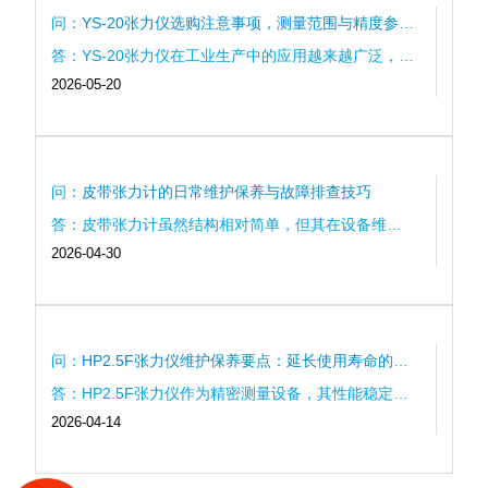
要检测设备。...
问：
YS-20张力仪选购注意事项，测量范围与精度参数
全面分析
答：YS-20张力仪在工业生产中的应用越来越广泛，而
2026-05-20
选购时需要重点关注测量范围、精度参数、稳定性、
响应速度以及设备耐用性等多个方面。只有根据实际
生产需求合理选择，才能真正发挥张力检测设备的作
用，提高产品质...
问：
皮带张力计的日常维护保养与故障排查技巧
答：皮带张力计虽然结构相对简单，但其在设备维护
2026-04-30
中的作用不可忽视。通过科学的日常保养，可以有效
延长设备使用寿命；而掌握系统的故障排查方法，则
能够在问题出现时迅速定位并解决，从而减少停机时
间和维修成本。...
问：
HP2.5F张力仪维护保养要点：延长使用寿命的实
用技巧
答：HP2.5F张力仪作为精密测量设备，其性能稳定性
2026-04-14
高度依赖日常维护与规范使用。通过科学的清洁保
养、定期校准以及合理使用，不仅可以有效延长设备