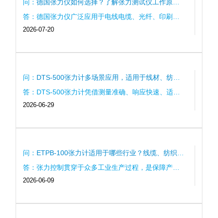
问：
德国张力仪如何选择？了解张力测试仪工作原理
及注意事项
答：德国张力仪广泛应用于电线电缆、光纤、印刷、
2026-07-20
纺织、金属加工及包装等行业，是材料张力检测和生
产质量控制的重要设备。了解张力测试仪工作原理、
测量方式及功能特点，并结合测量范围、材料类型、
精度要求及现场工况选...
问：
DTS-500张力计多场景应用，适用于线材、纺
织、电缆、光纤等张力测量
答：DTS-500张力计凭借测量准确、响应快速、适用
2026-06-29
范围广、操作方便等特点，能够满足线材、电线电
缆、光纤光缆、纺织、包装、印刷、造纸等多个行业
的张力检测需求。...
问：
ETPB-100张力计适用于哪些行业？线缆、纺织与
印刷领域应用介绍
答：张力控制贯穿于众多工业生产过程，是保障产品
2026-06-09
质量和设备稳定运行的重要环节。ETPB-100张力计凭
借精准测量、操作便捷和适用范围广等特点，已经成
为线缆、纺织、印刷、包装以及材料加工等行业的重