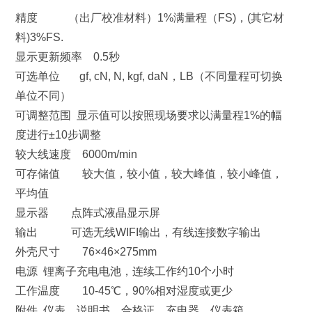
精度 （出厂校准材料）1%满量程（FS)，(其它材
料)3%FS.
显示更新频率 0.5秒
可选单位 gf, cN, N, kgf, daN，LB（不同量程可切换
单位不同）
可调整范围 显示值可以按照现场要求以满量程1%的幅
度进行±10步调整
较大线速度 6000m/min
可存储值 较大值，较小值，较大峰值，较小峰值，
平均值
显示器 点阵式液晶显示屏
输出 可选无线WIFI输出，有线连接数字输出
外壳尺寸 76×46×275mm
电源 锂离子充电电池，连续工作约10个小时
工作温度 10-45℃，90%相对湿度或更少
附件 仪表，说明书，合格证，充电器，仪表箱