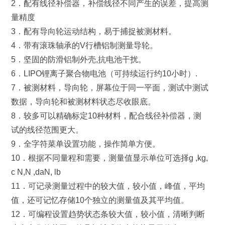
2．配有线径补偿器，补偿线径不同产生的误差，提高测
量精度
3．配有导向轮运动结构，易于捕捉被测材料。
4．带有滚珠轴承的V行槽铝制测量导轮。
5．坚固的防滑铝制外壳,抗电池干扰。
6．LIPO锂离子聚合物电池（可持续运行约10小时）.
7．被测材料，导向轮，屏幕位于同一平面，测试中测试
数据，导向轮和被测材料状态尽收眼底。
8．较多可以精确标定10种材料，配合线径补偿器，测
试的线径范围更大。
9．全字符菜单设置功能，操作简单方便。
10．根据不同量程和需要，测量值显示单位可选择g ,kg,
c N,N ,daN, lb
11．可记录测量过程中的较大值，较小值，峰值，平均
值，还可记忆存储10个独立的测量值及其平均值。
12．可编程设置趋势状态条较大值，较小值，清晰判断